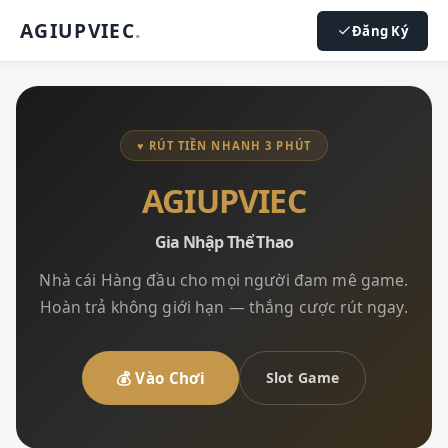
AGIUPVIEC
.
Đăng Ký
♥ RÚT TIỀN NHANH 3 PHÚT
AGIUPVIEC
Gia Nhập Thể Thao
Nhà cái Hàng đầu cho mọi người đam mê game.
Hoàn trả không giới hạn — thắng cược rút ngay.
💰 Vào Chơi
Slot Game