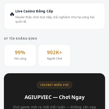
Live Casino Đẳng Cấp
🔥
Dealer thật, chơi trực tiếp, trải nghiệm như tại sòng bài
quốc tế.
UY TÍN KHẲNG ĐỊNH
99%
902K+
Hài Lòng
Người Chơi
FREEBET MIỄN PHÍ
AGIUPVIEC — Chơi Ngay
Slot game mới ra mắt mỗi tuần — không cần nạp