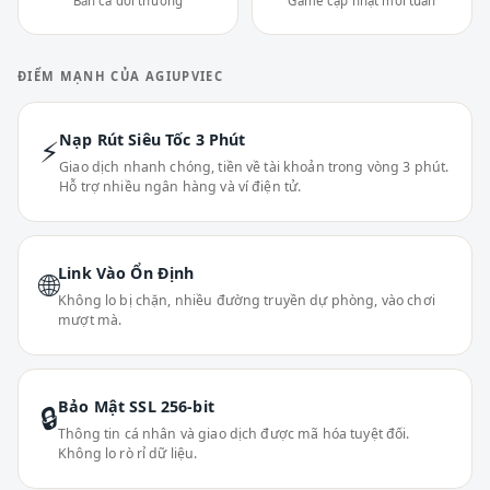
Bắn cá đổi thưởng
Game cập nhật mỗi tuần
ĐIỂM MẠNH CỦA AGIUPVIEC
Nạp Rút Siêu Tốc 3 Phút
⚡
Giao dịch nhanh chóng, tiền về tài khoản trong vòng 3 phút.
Hỗ trợ nhiều ngân hàng và ví điện tử.
Link Vào Ổn Định
🌐
Không lo bị chặn, nhiều đường truyền dự phòng, vào chơi
mượt mà.
Bảo Mật SSL 256-bit
🔒
Thông tin cá nhân và giao dịch được mã hóa tuyệt đối.
Không lo rò rỉ dữ liệu.