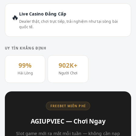
Live Casino Đẳng Cấp
🔥
Dealer thật, chơi trực tiếp, trải nghiệm như tại sòng bài
quốc tế.
UY TÍN KHẲNG ĐỊNH
99%
902K+
Hài Lòng
Người Chơi
FREEBET MIỄN PHÍ
AGIUPVIEC — Chơi Ngay
Slot game mới ra mắt mỗi tuần — không cần nạp