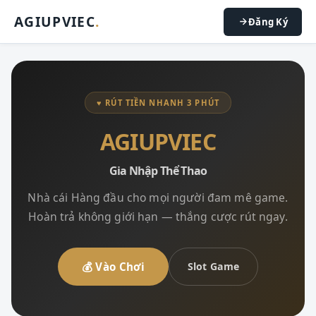
AGIUPVIEC
.
Đăng Ký
♥ RÚT TIỀN NHANH 3 PHÚT
AGIUPVIEC
Gia Nhập Thể Thao
Nhà cái Hàng đầu cho mọi người đam mê game.
Hoàn trả không giới hạn — thắng cược rút ngay.
💰 Vào Chơi
Slot Game