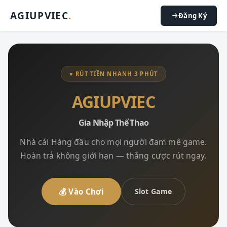
AGIUPVIEC
.
Đăng Ký
♥ RÚT TIỀN NHANH 3 PHÚT
AGIUPVIEC
Gia Nhập Thể Thao
Nhà cái Hàng đầu cho mọi người đam mê game.
Hoàn trả không giới hạn — thắng cược rút ngay.
💰 Vào Chơi
Slot Game