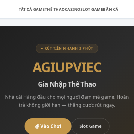
TẤT CẢ GAME
THỂ THAO
CASINO
SLOT GAME
BẮN CÁ
♥ RÚT TIỀN NHANH 3 PHÚT
AGIUPVIEC
Gia Nhập Thể Thao
Nhà cái Hàng đầu cho mọi người đam mê game. Hoàn
trả không giới hạn — thắng cược rút ngay.
💰 Vào Chơi
Slot Game