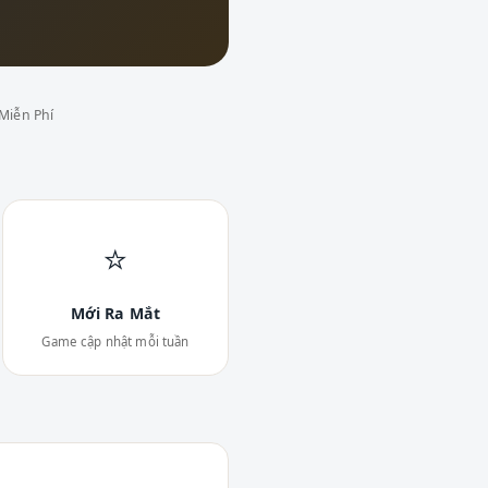
Miễn Phí
⭐
Mới Ra Mắt
Game cập nhật mỗi tuần