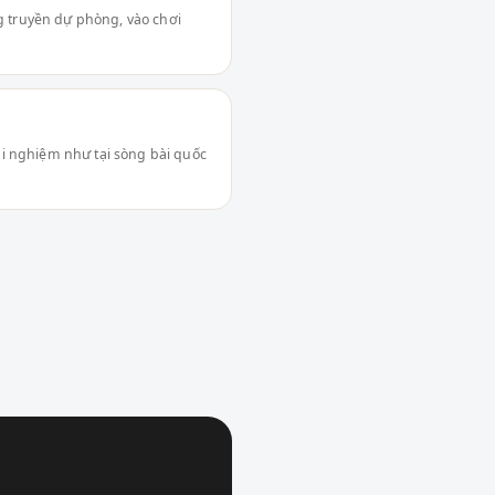
g truyền dự phòng, vào chơi
trải nghiệm như tại sòng bài quốc