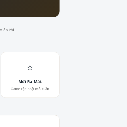
Miễn Phí
⭐
Mới Ra Mắt
Game cập nhật mỗi tuần