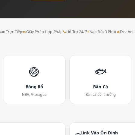
ao Trực Tiếp
📜
Giấy Phép Hợp Pháp
📞
Hỗ Trợ 24/7
⚡
Nạp Rút 3 Phút
🔥
Freebet 
🏐
🐟
Bóng Rổ
Bắn Cá
NBA, V-League
Bắn cá đổi thưởng
Link Vào Ổn Định