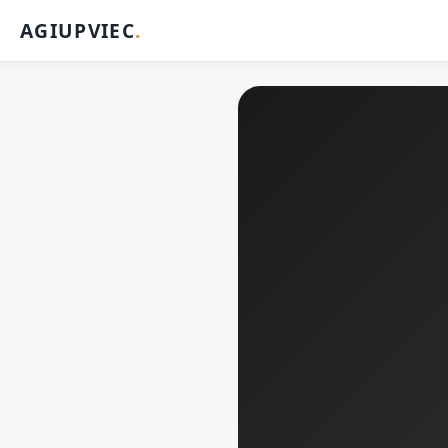
AGIUPVIEC
.