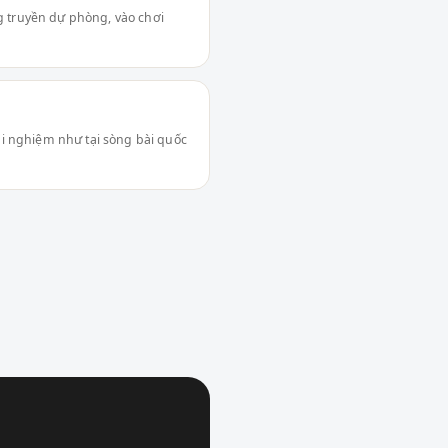
g truyền dự phòng, vào chơi
trải nghiệm như tại sòng bài quốc