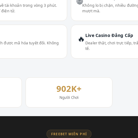
🌐
về tài khoản trong vòng 3 phút.
Không lo bị chặn, nhiều đườn
 điện tử.
mượt mà.
Live Casino Đẳng Cấp
🔥
ịch được mã hóa tuyệt đối. Không
Dealer thật, chơi trực tiếp, 
tế.
902K+
Người Chơi
FREEBET MIỄN PHÍ