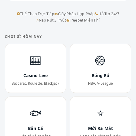
⚽
Thể Thao Trực Tiếp
📜
Giấy Phép Hợp Pháp
📞
Hỗ Trợ 24/7
⚡
Nạp Rút 3 Phút
🔥
Freebet Miễn Phí
CHƠI GÌ HÔM NAY
🎰
🏐
Casino Live
Bóng Rổ
Baccarat, Roulette, Blackjack
NBA, V-League
🐟
⭐
Bắn Cá
Mới Ra Mắt