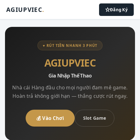
AGIUPVIEC
.
Đăng Ký
♥ RÚT TIỀN NHANH 3 PHÚT
AGIUPVIEC
Gia Nhập Thể Thao
Nhà cái Hàng đầu cho mọi người đam mê game.
Hoàn trả không giới hạn — thắng cược rút ngay.
💰 Vào Chơi
Slot Game