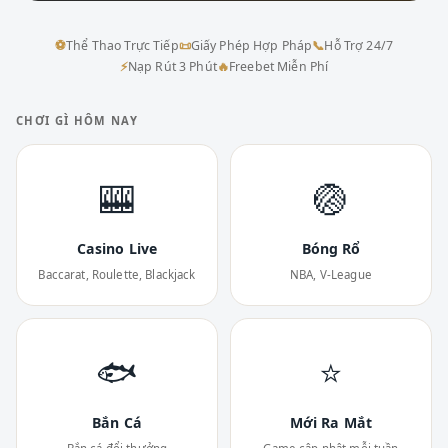
⚽
Thể Thao Trực Tiếp
📜
Giấy Phép Hợp Pháp
📞
Hỗ Trợ 24/7
⚡
Nạp Rút 3 Phút
🔥
Freebet Miễn Phí
CHƠI GÌ HÔM NAY
🎰
🏐
Casino Live
Bóng Rổ
Baccarat, Roulette, Blackjack
NBA, V-League
🐟
⭐
Bắn Cá
Mới Ra Mắt