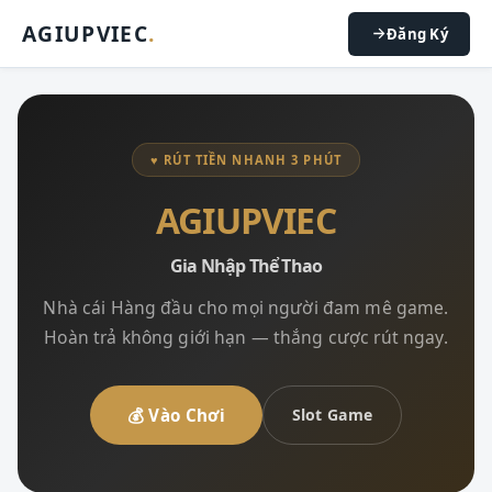
AGIUPVIEC
.
Đăng Ký
♥ RÚT TIỀN NHANH 3 PHÚT
AGIUPVIEC
Gia Nhập Thể Thao
Nhà cái Hàng đầu cho mọi người đam mê game.
Hoàn trả không giới hạn — thắng cược rút ngay.
💰 Vào Chơi
Slot Game