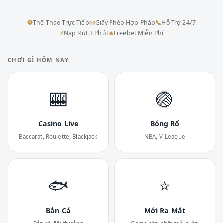
⚽
Thể Thao Trực Tiếp
📜
Giấy Phép Hợp Pháp
📞
Hỗ Trợ 24/7
⚡
Nạp Rút 3 Phút
🔥
Freebet Miễn Phí
CHƠI GÌ HÔM NAY
🎰
🏐
Casino Live
Bóng Rổ
Baccarat, Roulette, Blackjack
NBA, V-League
🐟
⭐
Bắn Cá
Mới Ra Mắt