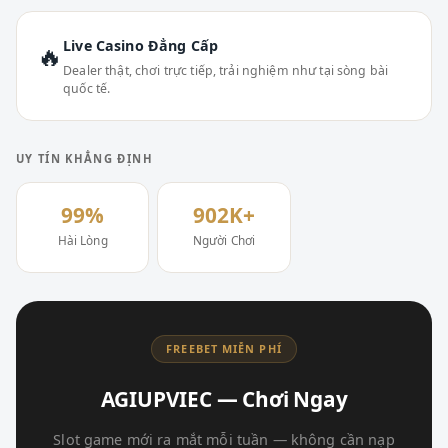
Live Casino Đẳng Cấp
🔥
Dealer thật, chơi trực tiếp, trải nghiệm như tại sòng bài
quốc tế.
UY TÍN KHẲNG ĐỊNH
99%
902K+
Hài Lòng
Người Chơi
FREEBET MIỄN PHÍ
AGIUPVIEC — Chơi Ngay
Slot game mới ra mắt mỗi tuần — không cần nạp