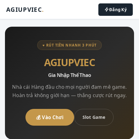
AGIUPVIEC
.
Đăng Ký
♥ RÚT TIỀN NHANH 3 PHÚT
AGIUPVIEC
Gia Nhập Thể Thao
Nhà cái Hàng đầu cho mọi người đam mê game.
Hoàn trả không giới hạn — thắng cược rút ngay.
💰 Vào Chơi
Slot Game