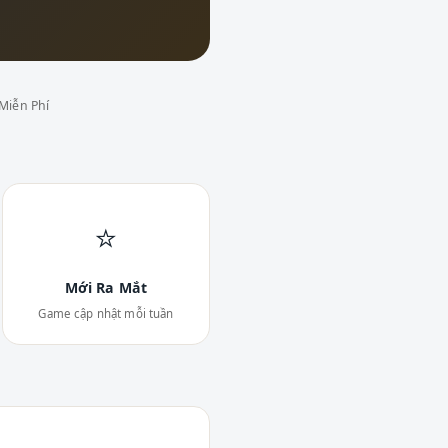
Miễn Phí
⭐
Mới Ra Mắt
Game cập nhật mỗi tuần