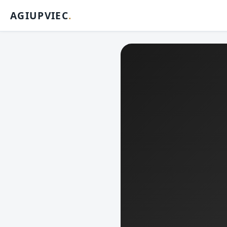
AGIUPVIEC
.