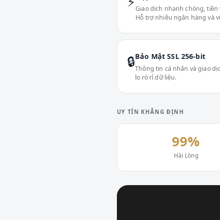
⚡
Giao dịch nhanh chóng, tiền 
Hỗ trợ nhiều ngân hàng và ví
Bảo Mật SSL 256-bit
🔒
Thông tin cá nhân và giao d
lo rò rỉ dữ liệu.
UY TÍN KHẲNG ĐỊNH
99%
Hài Lòng