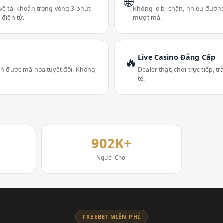
🌐
về tài khoản trong vòng 3 phút.
Không lo bị chặn, nhiều đườn
 điện tử.
mượt mà.
Live Casino Đẳng Cấp
🔥
ịch được mã hóa tuyệt đối. Không
Dealer thật, chơi trực tiếp, 
tế.
902K+
Người Chơi
FREEBET MIỄN PHÍ