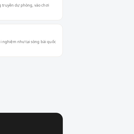
g truyền dự phòng, vào chơi
trải nghiệm như tại sòng bài quốc