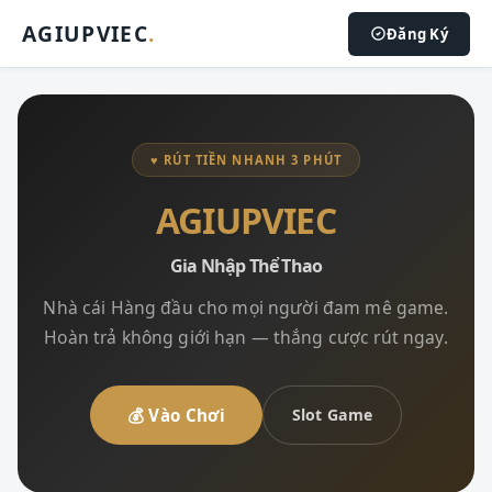
AGIUPVIEC
.
Đăng Ký
♥ RÚT TIỀN NHANH 3 PHÚT
AGIUPVIEC
Gia Nhập Thể Thao
Nhà cái Hàng đầu cho mọi người đam mê game.
Hoàn trả không giới hạn — thắng cược rút ngay.
💰 Vào Chơi
Slot Game