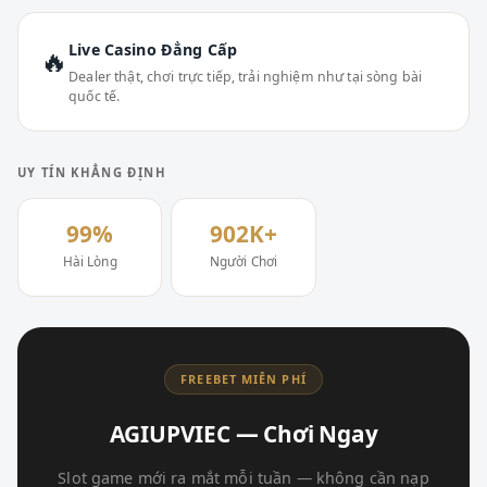
Live Casino Đẳng Cấp
🔥
Dealer thật, chơi trực tiếp, trải nghiệm như tại sòng bài
quốc tế.
UY TÍN KHẲNG ĐỊNH
99%
902K+
Hài Lòng
Người Chơi
FREEBET MIỄN PHÍ
AGIUPVIEC — Chơi Ngay
Slot game mới ra mắt mỗi tuần — không cần nạp