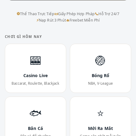
⚽
Thể Thao Trực Tiếp
📜
Giấy Phép Hợp Pháp
📞
Hỗ Trợ 24/7
⚡
Nạp Rút 3 Phút
🔥
Freebet Miễn Phí
CHƠI GÌ HÔM NAY
🎰
🏐
Casino Live
Bóng Rổ
Baccarat, Roulette, Blackjack
NBA, V-League
🐟
⭐
Bắn Cá
Mới Ra Mắt