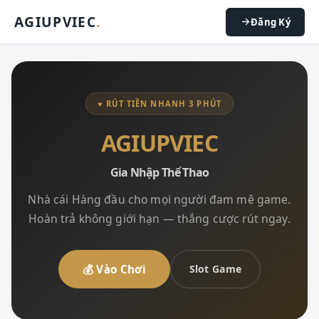
AGIUPVIEC
.
Đăng Ký
♥ RÚT TIỀN NHANH 3 PHÚT
AGIUPVIEC
Gia Nhập Thể Thao
Nhà cái Hàng đầu cho mọi người đam mê game.
Hoàn trả không giới hạn — thắng cược rút ngay.
💰 Vào Chơi
Slot Game