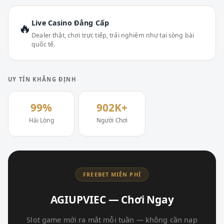
Live Casino Đẳng Cấp
🔥
Dealer thật, chơi trực tiếp, trải nghiệm như tại sòng bài
quốc tế.
UY TÍN KHẲNG ĐỊNH
99%
902K+
Hài Lòng
Người Chơi
FREEBET MIỄN PHÍ
AGIUPVIEC — Chơi Ngay
Slot game mới ra mắt mỗi tuần — không cần nạp