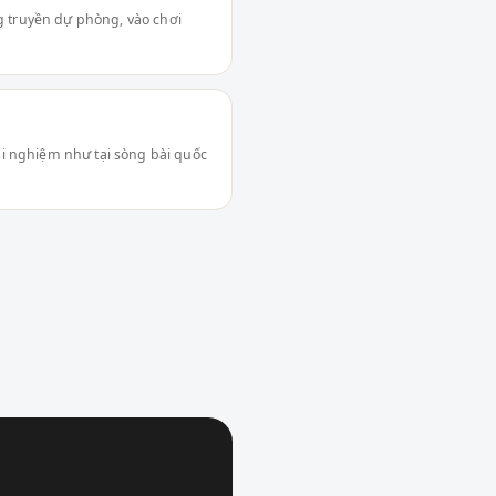
g truyền dự phòng, vào chơi
trải nghiệm như tại sòng bài quốc