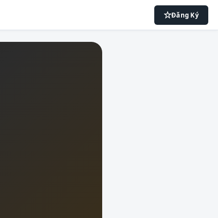
Đăng Ký