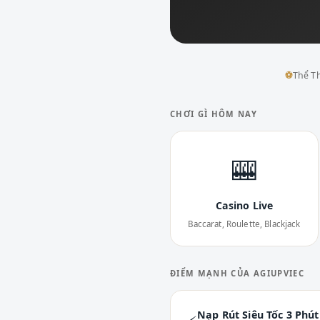
⚽
Thể Th
CHƠI GÌ HÔM NAY
🎰
Casino Live
Baccarat, Roulette, Blackjack
ĐIỂM MẠNH CỦA AGIUPVIEC
Nạp Rút Siêu Tốc 3 Phút