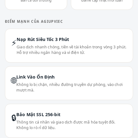
Bắn cá đổi thưởng
Game cập nhật mỗi tuần
ĐIỂM MẠNH CỦA AGIUPVIEC
Nạp Rút Siêu Tốc 3 Phút
⚡
Giao dịch nhanh chóng, tiền về tài khoản trong vòng 3 phút.
Hỗ trợ nhiều ngân hàng và ví điện tử.
Link Vào Ổn Định
🌐
Không lo bị chặn, nhiều đường truyền dự phòng, vào chơi
mượt mà.
Bảo Mật SSL 256-bit
🔒
Thông tin cá nhân và giao dịch được mã hóa tuyệt đối.
Không lo rò rỉ dữ liệu.