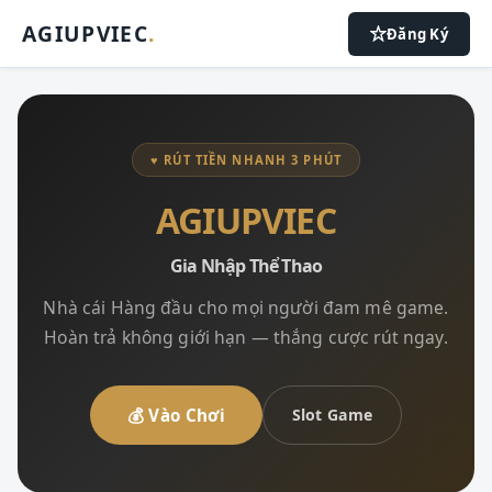
AGIUPVIEC
.
Đăng Ký
♥ RÚT TIỀN NHANH 3 PHÚT
AGIUPVIEC
Gia Nhập Thể Thao
Nhà cái Hàng đầu cho mọi người đam mê game.
Hoàn trả không giới hạn — thắng cược rút ngay.
💰 Vào Chơi
Slot Game