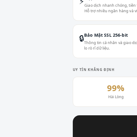
⚡
Giao dịch nhanh chóng, tiền 
Hỗ trợ nhiều ngân hàng và ví
Bảo Mật SSL 256-bit
🔒
Thông tin cá nhân và giao d
lo rò rỉ dữ liệu.
UY TÍN KHẲNG ĐỊNH
99%
Hài Lòng