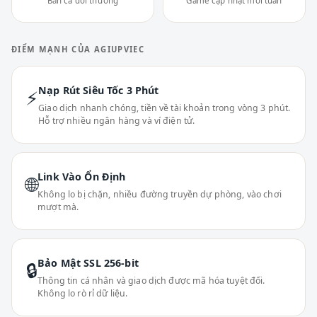
Bắn cá đổi thưởng
Game cập nhật mỗi tuần
ĐIỂM MẠNH CỦA AGIUPVIEC
Nạp Rút Siêu Tốc 3 Phút
⚡
Giao dịch nhanh chóng, tiền về tài khoản trong vòng 3 phút.
Hỗ trợ nhiều ngân hàng và ví điện tử.
Link Vào Ổn Định
🌐
Không lo bị chặn, nhiều đường truyền dự phòng, vào chơi
mượt mà.
Bảo Mật SSL 256-bit
🔒
Thông tin cá nhân và giao dịch được mã hóa tuyệt đối.
Không lo rò rỉ dữ liệu.