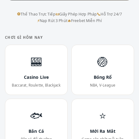
⚽
Thể Thao Trực Tiếp
📜
Giấy Phép Hợp Pháp
📞
Hỗ Trợ 24/7
⚡
Nạp Rút 3 Phút
🔥
Freebet Miễn Phí
CHƠI GÌ HÔM NAY
🎰
🏐
Casino Live
Bóng Rổ
Baccarat, Roulette, Blackjack
NBA, V-League
🐟
⭐
Bắn Cá
Mới Ra Mắt