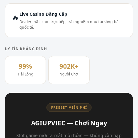
Live Casino Đẳng Cấp
🔥
Dealer thật, chơi trực tiếp, trải nghiệm như tại sòng bài
quốc tế.
UY TÍN KHẲNG ĐỊNH
99%
902K+
Hài Lòng
Người Chơi
FREEBET MIỄN PHÍ
AGIUPVIEC — Chơi Ngay
Slot game mới ra mắt mỗi tuần — không cần nạp