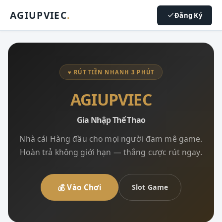
AGIUPVIEC
.
Đăng Ký
♥ RÚT TIỀN NHANH 3 PHÚT
AGIUPVIEC
Gia Nhập Thể Thao
Nhà cái Hàng đầu cho mọi người đam mê game.
Hoàn trả không giới hạn — thắng cược rút ngay.
💰 Vào Chơi
Slot Game