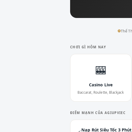
⚽
Thể Th
CHƠI GÌ HÔM NAY
🎰
Casino Live
Baccarat, Roulette, Blackjack
ĐIỂM MẠNH CỦA AGIUPVIEC
Nạp Rút Siêu Tốc 3 Phút