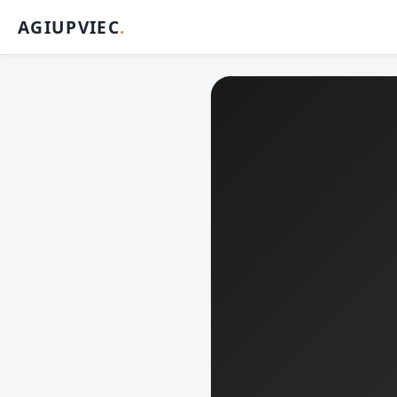
AGIUPVIEC
.