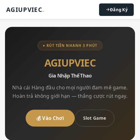
AGIUPVIEC
.
Đăng Ký
♥ RÚT TIỀN NHANH 3 PHÚT
AGIUPVIEC
Gia Nhập Thể Thao
Nhà cái Hàng đầu cho mọi người đam mê game.
Hoàn trả không giới hạn — thắng cược rút ngay.
💰 Vào Chơi
Slot Game