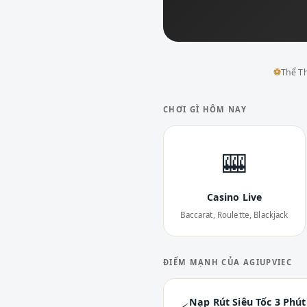
⚽
Thể Th
CHƠI GÌ HÔM NAY
🎰
Casino Live
Baccarat, Roulette, Blackjack
ĐIỂM MẠNH CỦA AGIUPVIEC
Nạp Rút Siêu Tốc 3 Phút