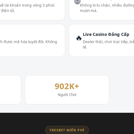
🌐
về tài khoản trong vòng 3 phút.
Không lo bị chặn, nhiều đườn
 điện tử.
mượt mà.
Live Casino Đẳng Cấp
🔥
ịch được mã hóa tuyệt đối. Không
Dealer thật, chơi trực tiếp, 
tế.
902K+
Người Chơi
FREEBET MIỄN PHÍ