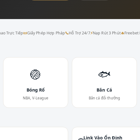
ao Trực Tiếp
📜
Giấy Phép Hợp Pháp
📞
Hỗ Trợ 24/7
⚡
Nạp Rút 3 Phút
🔥
Freebet 
🏐
🐟
Bóng Rổ
Bắn Cá
NBA, V-League
Bắn cá đổi thưởng
Link Vào Ổn Định