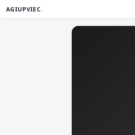
AGIUPVIEC
.