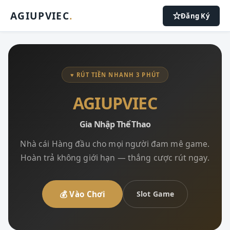
AGIUPVIEC
.
Đăng Ký
♥ RÚT TIỀN NHANH 3 PHÚT
AGIUPVIEC
Gia Nhập Thể Thao
Nhà cái Hàng đầu cho mọi người đam mê game.
Hoàn trả không giới hạn — thắng cược rút ngay.
💰 Vào Chơi
Slot Game