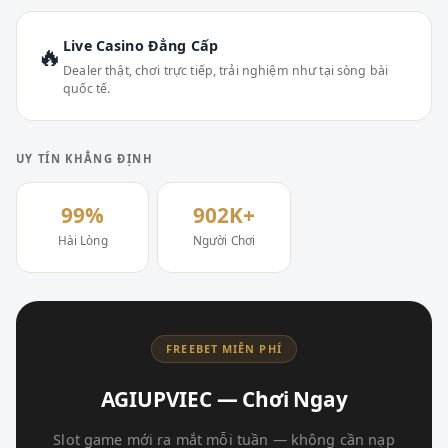
Live Casino Đẳng Cấp
🔥
Dealer thật, chơi trực tiếp, trải nghiệm như tại sòng bài
quốc tế.
UY TÍN KHẲNG ĐỊNH
99%
902K+
Hài Lòng
Người Chơi
FREEBET MIỄN PHÍ
AGIUPVIEC — Chơi Ngay
Slot game mới ra mắt mỗi tuần — không cần nạp